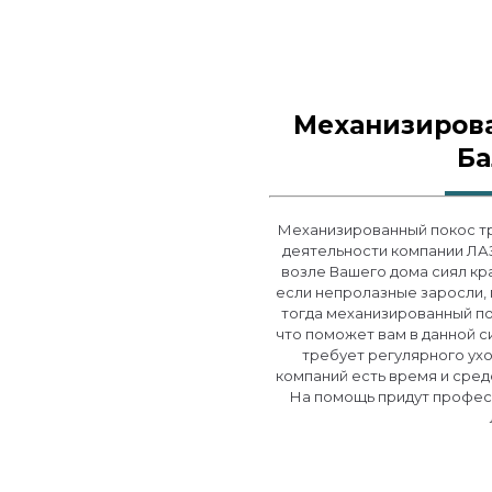
Механизиров
Б
Механизированный покос тр
деятельности компании ЛАЗ
возле Вашего дома сиял кр
если непролазные заросли, 
тогда механизированный по
что поможет вам в данной с
требует регулярного ухо
компаний есть время и сред
На помощь придут профес