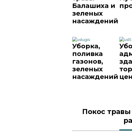
Балашиха и
пр
зеленых
насаждений
Уборка,
Уб
поливка
ад
газонов,
зда
зеленых
то
насаждений
це
Покос травы
р