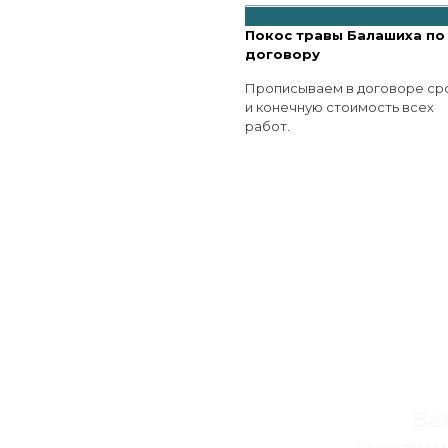
Покос травы Балашиха по
договору
Прописываем в договоре ср
и конечную стоимость всех
работ.
Ва
механ