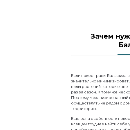
Зачем нуж
Ба
Если покос травы Балашиха 
значительно минимизировать 
виды растений, которые цве
раз за сезон. К тому же нес
Поэтому механизированный 
осуществлять не рядом с до
территорию.
Еще одна особенность покос 
клещам труднее найти себе 
перебираются из лесов побл