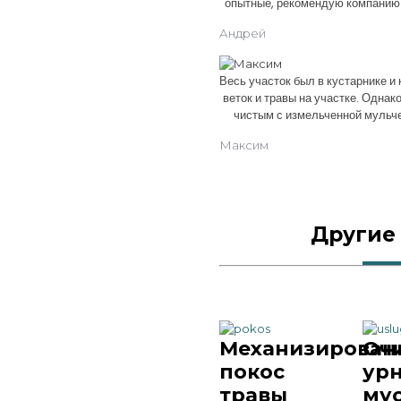
опытные, рекомендую компанию
Андрей
Весь участок был в кустарнике и
веток и травы на участке. Однак
чистым с измельченной мульч
Максим
Другие
Механизирован
Оч
покос
урн
травы
мус