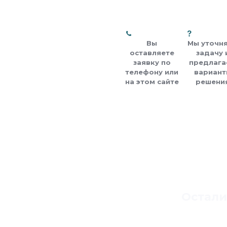
Вы
Мы уточн
оставляете
задачу 
заявку по
предлага
телефону или
вариант
на этом сайте
решени
Остали
Напишите свое и
ответим 