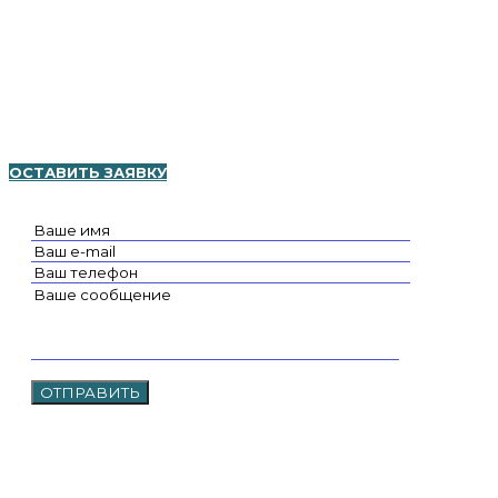
(бурьян, сухостой, камыш и т.д.), на территориях с любым
рельефом. Чтобы заказать покос травы Подольск, свяжитесь
по телефону с нашими менеджерами или оформите заявку на
сайте. Мы гарантируем вам высокое качество работ,
приемлемые и демократичные цены.
ОСТАВИТЬ ЗАЯВКУ