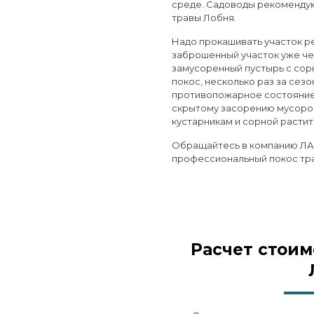
среде. Садоводы рекоменду
травы Лобня.
Надо прокашивать участок р
заброшенный участок уже че
замусоренный пустырь с сор
покос, несколько раз за сезо
противопожарное состояние 
скрытому засорению мусоро
кустарникам и сорной расти
Обращайтесь в компанию ЛАЗ
профессиональный покос тр
Расчет стоим