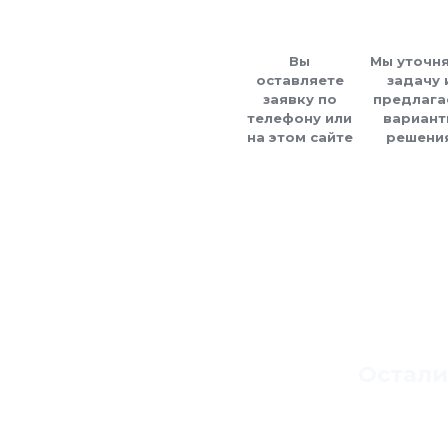
Вы
Мы уточн
оставляете
задачу 
заявку по
предлага
телефону или
вариант
на этом сайте
решени
Остали
Напишите свое и
ответим 