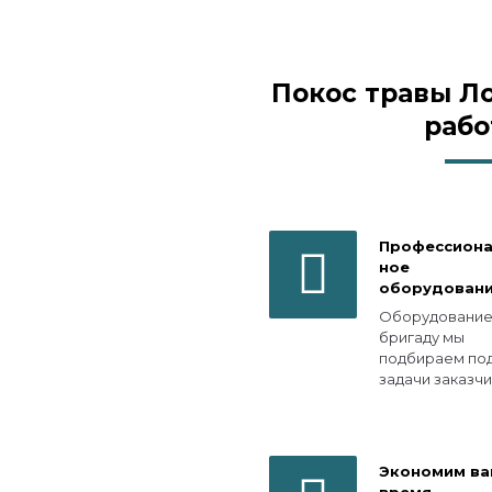
Покос травы Л
рабо
Профессион
ное
оборудован
Оборудование
бригаду мы
подбираем по
задачи заказчи
Экономим в