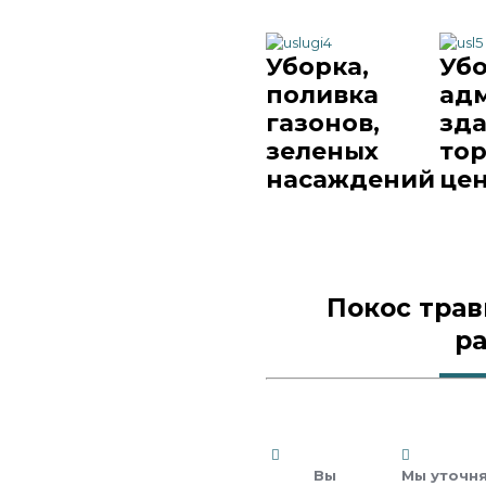
Уборка,
Уб
поливка
ад
газонов,
зда
зеленых
то
насаждений
це
Покос трав
р
Вы
Мы уточн