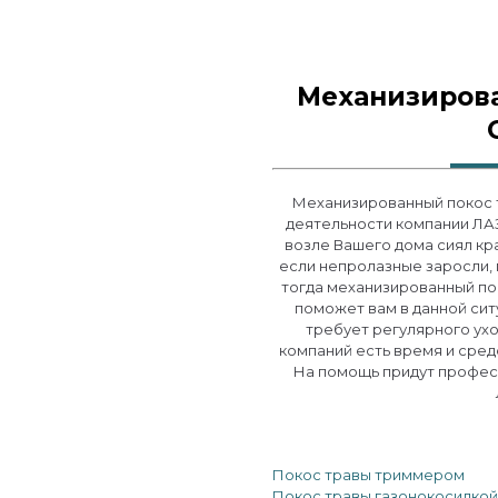
Механизиров
Механизированный покос 
деятельности компании ЛАЗ
возле Вашего дома сиял кр
если непролазные заросли, 
тогда механизированный пок
поможет вам в данной сит
требует регулярного ухо
компаний есть время и сред
На помощь придут профес
Покос травы триммером
Покос травы газонокосилкой