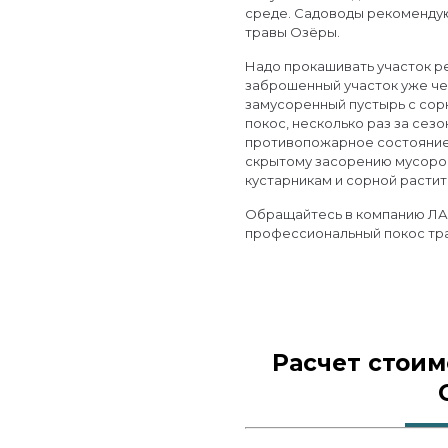
среде. Садоводы рекоменду
травы Озёры.
Надо прокашивать участок р
заброшенный участок уже че
замусоренный пустырь с сор
покос, несколько раз за сезо
противопожарное состояние 
скрытому засорению мусоро
кустарникам и сорной расти
Обращайтесь в компанию ЛАЗ
профессиональный покос тр
Расчет стоим