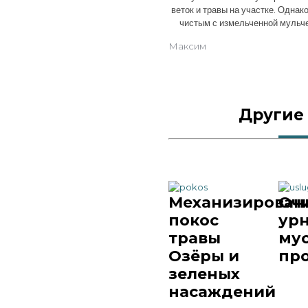
веток и травы на участке. Однак
чистым с измельченной мульч
Максим
Другие
Механизирован
Оч
покос
урн
травы
мус
Озёры и
пр
зеленых
насаждений