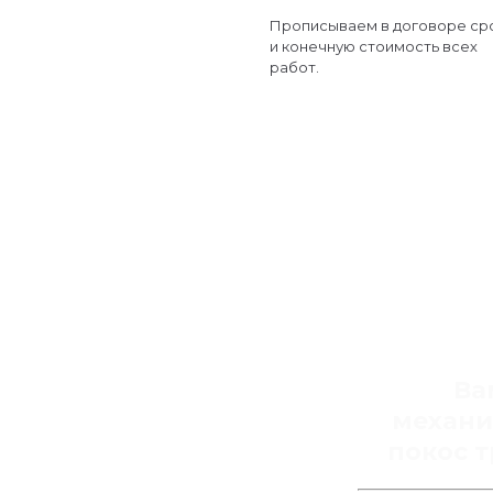
Прописываем в договоре ср
и конечную стоимость всех
работ.
Ва
механ
покос 