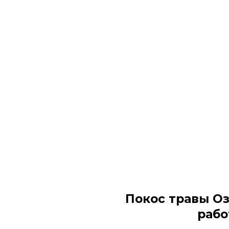
Покос травы О
рабо