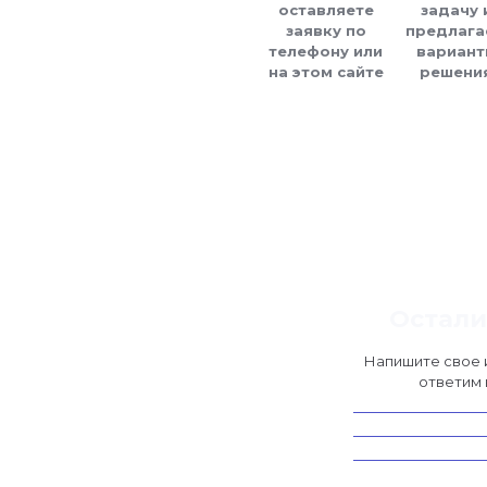
оставляете
задачу 
заявку по
предлага
телефону или
вариант
на этом сайте
решени
Остали
Напишите свое и
ответим 